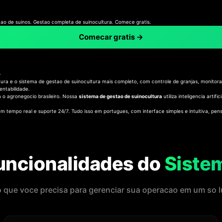
cao de suinos. Gestao completa de suinocultura. Comece gratis.
Comecar gratis →
A
ltura e o sistema de gestao de suinocultura mais completo, com controle de granjas, monito
entabilidade.
o agronegocio brasileiro. Nossa
sistema de gestao de suinocultura
utiliza inteligencia arti
m tempo real e suporte 24/7. Tudo isso em portugues, com interface simples e intuitiva, pe
uncionalidades do
Siste
 que voce precisa para gerenciar sua operacao em um so l