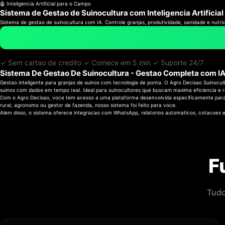
🤖 Inteligencia Artificial para o Campo
Sistema de Gestao de
Suinocultura
com Inteligencia Artificial
Sistema de gestao de suinocultura com IA. Controle granjas, produtividade, sanidade e nutri
✓ Sem cartao de credito ✓ Comece em 5 min ✓ Suporte 24/7
Sistema De Gestao De Suinocultura - Gestao Completa com I
Gestao inteligente para granjas de suinos com tecnologia de ponta. O Agro Decisao Suinocu
suinos com dados em tempo real. Ideal para suinocultores que buscam maxima eficiencia e r
Com o Agro Decisao, voce tem acesso a uma plataforma desenvolvida especificamente para 
rural, agronomo ou gestor de fazenda, nosso sistema foi feito para voce.
Alem disso, o sistema oferece integracao com WhatsApp, relatorios automaticos, cotacoes e
F
Tudo