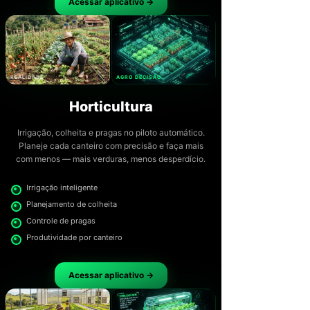
Acessar aplicativo →
REALIDADE
AGRO DECISÃO
Horticultura
Irrigação, colheita e pragas no piloto automático.
Planeje cada canteiro com precisão e faça mais
com menos — mais verduras, menos desperdício.
Irrigação inteligente
Planejamento de colheita
Controle de pragas
Produtividade por canteiro
Acessar aplicativo →