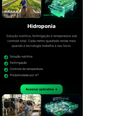
REALIDADE
AGRO DECISÃO
Hidroponia
Solução nutritiva, fertirrigação e temperatura sob
controle total. Cada metro quadrado rende mais
quando a tecnologia trabalha a seu favor.
Solução nutritiva
Fertirrigação
Controle de temperatura
Produtividade por m²
Acessar aplicativo →