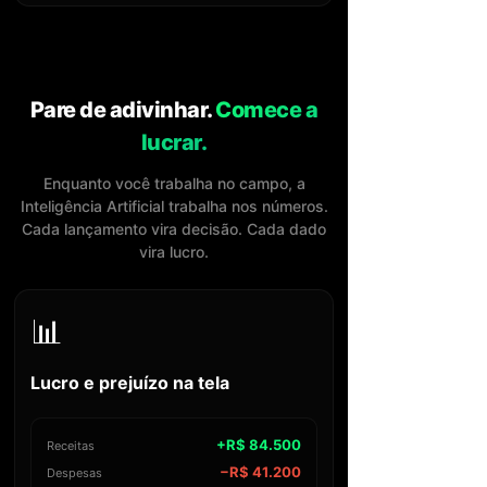
Pare de adivinhar.
Comece a
lucrar.
Enquanto você trabalha no campo, a
Inteligência Artificial trabalha nos números.
Cada lançamento vira decisão. Cada dado
vira lucro.
📊
Lucro e prejuízo na tela
+R$ 84.500
Receitas
−R$ 41.200
Despesas