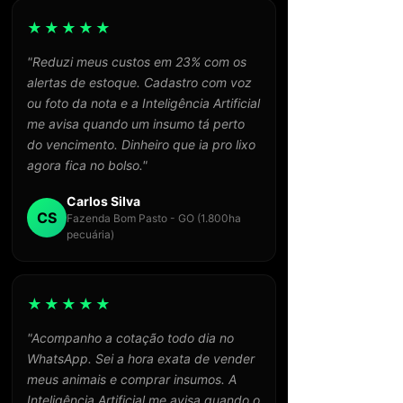
★★★★★
"Reduzi meus custos em 23% com os
alertas de estoque. Cadastro com voz
ou foto da nota e a Inteligência Artificial
me avisa quando um insumo tá perto
do vencimento. Dinheiro que ia pro lixo
agora fica no bolso."
Carlos Silva
CS
Fazenda Bom Pasto - GO (1.800ha
pecuária)
★★★★★
"Acompanho a cotação todo dia no
WhatsApp. Sei a hora exata de vender
meus animais e comprar insumos. A
Inteligência Artificial me avisa quando o