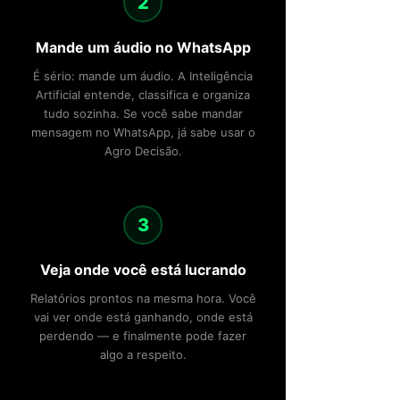
2
Mande um áudio no WhatsApp
É sério: mande um áudio. A Inteligência
Artificial entende, classifica e organiza
tudo sozinha. Se você sabe mandar
mensagem no WhatsApp, já sabe usar o
Agro Decisão.
3
Veja onde você está lucrando
Relatórios prontos na mesma hora. Você
vai ver onde está ganhando, onde está
perdendo — e finalmente pode fazer
algo a respeito.