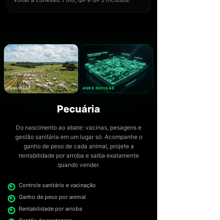
REALIDADE
AGRO DECISÃO
Pecuária
Do nascimento ao abate: vacinas, pesagens e
gestão sanitária em um lugar só. Acompanhe o
ganho de peso de cada animal, projete a
rentabilidade por arroba e saiba exatamente
quando vender.
Controle sanitário e vacinação
Ganho de peso por animal
Rentabilidade por arroba