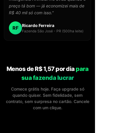
preço tá bom — já economizei mais de
R$ 40 mil só com isso."
Ricardo Ferreira
RF
Fazenda São José - PR (500ha leite)
Menos de R$ 1,57 por dia
para
sua fazenda lucrar
Comece grátis hoje. Faça upgrade só
quando quiser. Sem fidelidade, sem
contrato, sem surpresa no cartão. Cancele
com um clique.
Grátis