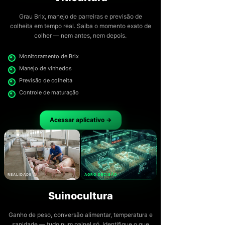
Grau Brix, manejo de parreiras e previsão de
colheita em tempo real. Saiba o momento exato de
colher — nem antes, nem depois.
Monitoramento de Brix
Manejo de vinhedos
Previsão de colheita
Controle de maturação
Acessar aplicativo →
REALIDADE
AGRO DECISÃO
Suinocultura
Ganho de peso, conversão alimentar, temperatura e
sanidade — tudo num painel só. Identifique o que