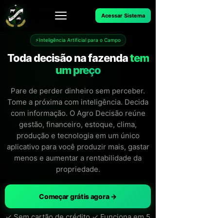
Acessar Sistema
⚡
Inteligência Artificial para o Campo
Toda decisão na fazenda
tem
um preço
Pare de perder dinheiro sem perceber.
Tome a próxima com inteligência. Decida
com informação. O Agro Decisão reúne
gestão, financeiro, estoque, clima,
produção e tecnologia em um único
aplicativo para você produzir mais, gastar
menos e aumentar a rentabilidade da
propriedade.
Começar grátis agora →
✓ Sem cartão de crédito ✓ Funciona em 5