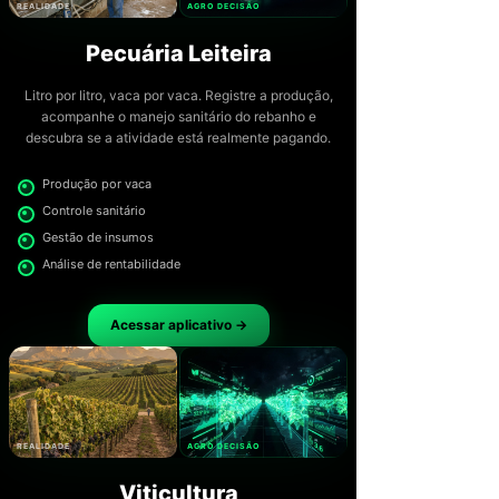
REALIDADE
AGRO DECISÃO
Pecuária Leiteira
Litro por litro, vaca por vaca. Registre a produção,
acompanhe o manejo sanitário do rebanho e
descubra se a atividade está realmente pagando.
Produção por vaca
Controle sanitário
Gestão de insumos
Análise de rentabilidade
Acessar aplicativo →
REALIDADE
AGRO DECISÃO
Viticultura