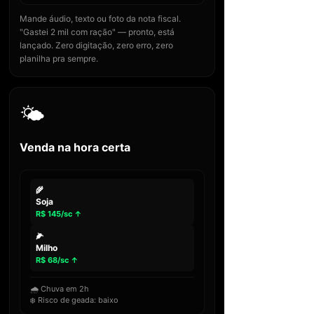
Mande áudio, texto ou foto da nota fiscal.
"Gastei 2 mil com ração" — pronto, está
lançado. Zero digitação, zero erro, zero
planilha pra sempre.
🌤️
Venda na hora certa
🌾
Soja
R$ 145/sc ↑
🌽
Milho
R$ 68/sc ↑
🌧️ Chuva em 2h
❄️ Risco de geada: baixo