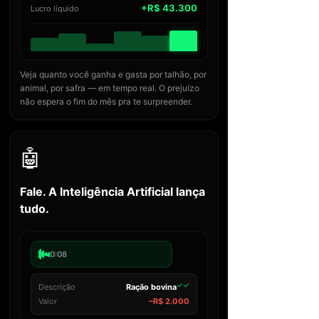
+R$ 43.300
Lucro líquido
Veja quanto você ganha e gasta por talhão, por
animal, por safra — em tempo real. O prejuízo
não espera o fim do mês pra te surpreender.
🤖
Fale. A Inteligência Artificial lança
tudo.
0:08
✓✓
Descrição
Ração bovina
Valor
−R$ 2.000