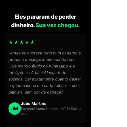
Eles pararam de perder
dinheiro.
Sua vez chegou.
★★★★★
"Antes eu anotava tudo num caderno e
perdia o domingo inteiro conferindo.
Hoje mando áudio no WhatsApp e a
Inteligência Artificial lança tudo
sozinha. Sei exatamente quanto gastei
e quanto lucrei em cada talhão — sem
planilha, sem dor de cabeça."
João Martins
JM
Fazenda Santa Helena - MT (2.500ha
soja)