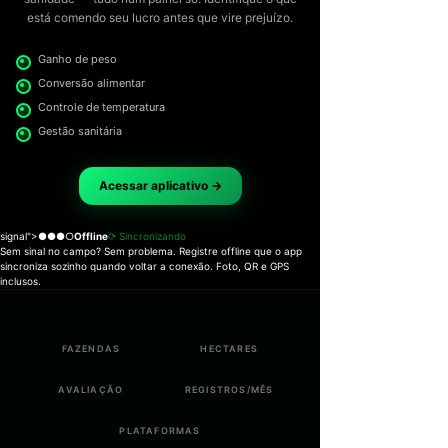
está comendo seu lucro antes que vire prejuízo.
Ganho de peso
Conversão alimentar
Controle de temperatura
Gestão sanitária
Acessar aplicativo →
signal">●●●○
Offline
⟳ Sincronizando
Sem sinal no campo? Sem problema. Registre offline que o app
sincroniza sozinho quando voltar a conexão. Foto, QR e GPS
inclusos.
FAZENDAS
HECTARES
AVALIAÇÃO
REGISTROS/MÊS
PLATAFORMAS