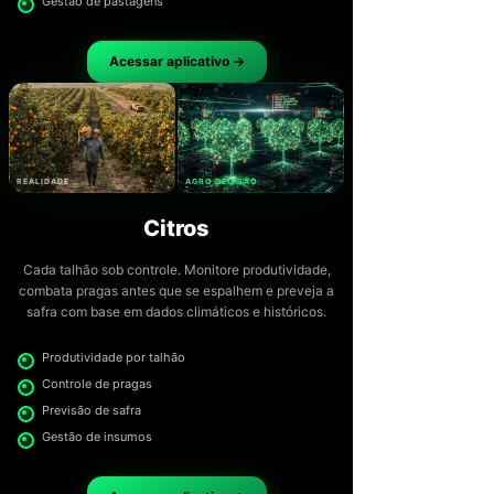
Gestão de pastagens
Acessar aplicativo →
REALIDADE
AGRO DECISÃO
Citros
Cada talhão sob controle. Monitore produtividade,
combata pragas antes que se espalhem e preveja a
safra com base em dados climáticos e históricos.
Produtividade por talhão
Controle de pragas
Previsão de safra
Gestão de insumos