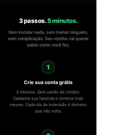
3 passos.
5 minutos.
Sem instalar nada, sem treinar ninguém,
sem complicação. Seu vizinho vai querer
saber como você fez.
1
Crie sua conta grátis
2 minutos. Sem cartão de crédito.
Cadastre sua fazenda e comece hoje
mesmo. Cada dia de indecisão é dinheiro
que não volta.