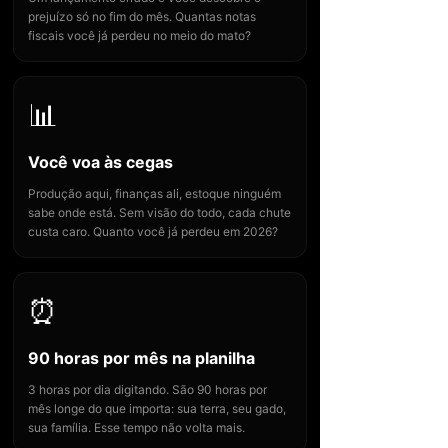
prejuízo só no fim do mês. Quantas notas
fiscais você já perdeu no meio do mato?
📊
Você voa às cegas
Produção aqui, finanças ali, estoque ninguém
sabe onde está. Sem visão do todo, cada chute
custa caro. Quanto você já perdeu em 2026?
⏰
90 horas por mês na planilha
3 horas por dia digitando. São 90 horas por
mês longe do que importa: sua terra, seu gado,
sua família. Esse tempo não volta mais.