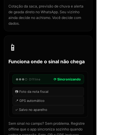
Cotação da saca, previsão de chuva e alerta
de geada direto no WhatsApp. Seu vizinho
ainda decide no achismo. Você decide com
dados.
📱
Funciona onde o sinal não chega
⟳ Sincronizando
●●●○ Offline
📷 Foto da nota fiscal
📍 GPS automático
✓ Salvo no aparelho
Sem sinal no campo? Sem problema. Registre
offline que o app sincroniza sozinho quando
voltar a conexão. Foto, QR e GPS inclusos.