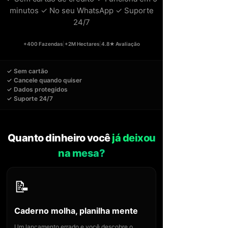
minutos ✓ No seu WhatsApp ✓ Suporte
24/7
+400 Fazendas
|
+2M Hectares
|
4.8★ Avaliação
✓ Sem cartão
✓ Cancele quando quiser
✓ Dados protegidos
✓ Suporte 24/7
Quanto dinheiro você
já deixou
na mesa?
📝
Caderno molha, planilha mente
Um lançamento errado e você descobre o